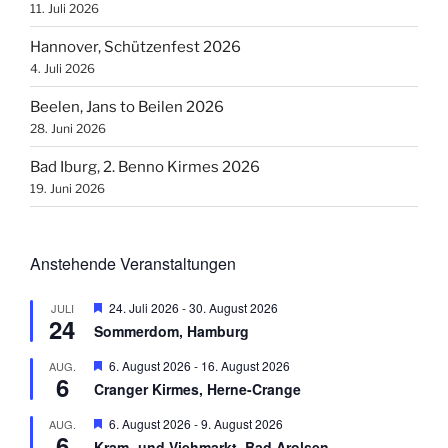
11. Juli 2026
Hannover, Schützenfest 2026
4. Juli 2026
Beelen, Jans to Beilen 2026
28. Juni 2026
Bad Iburg, 2. Benno Kirmes 2026
19. Juni 2026
Anstehende Veranstaltungen
H
24. Juli 2026
-
30. August 2026
JULI
24
e
Sommerdom, Hamburg
r
v
H
6. August 2026
-
16. August 2026
AUG.
o
6
e
r
Cranger Kirmes, Herne-Crange
r
g
v
e
H
6. August 2026
-
9. August 2026
AUG.
o
h
6
e
r
Kram- und Viehmarkt, Bad Arolsen