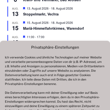
o
r
g
b
v
e
H
13. August 2026
-
18. August 2026
AUG.
e
o
h
13
e
n
r
Stoppelmarkt, Vechta
o
r
g
b
v
e
H
15. August 2026
-
18. August 2026
AUG.
e
o
h
15
e
n
r
Mariä-Himmelfahrtkirmes, Warendorf
o
r
g
b
v
e
H
11:00
-
17:00
AUG.
e
o
h
16
e
n
r
Drehorgeltag, Landgoed Nienoord, Leek (NL)
o
r
g
b
Privatsphäre-Einstellungen
v
e
H
28. August 2026
-
13. September 2026
AUG.
e
o
h
28
e
n
r
200 Jahre Herbstvolksfest, Nürnberg
Ich verwende Cookies und ähnliche Technologien auf meiner Website
o
r
g
b
und verarbeite personenbezogene Daten von dir (z.B. IP-Adresse), um
v
e
H
5. September 2026
-
7. September 2026
SEP.
e
z.B. Inhalte und Anzeigen zu personalisieren, Medien von Drittanbietern
o
h
5
e
n
r
Vredener Kirmes, Vreden
einzubinden oder Zugriffe auf unsere Website zu analysieren. Die
o
r
g
Datenverarbeitung kann auch erst in Folge gesetzter Cookies
b
v
e
H
11. September 2026
-
15. September 2026
stattfinden. Ich teile diese Daten mit Dritten, die ich in den
SEP.
e
o
h
11
e
n
Privatsphäre-Einstellungen benenne.
r
Mariä-Geburts-Markt, Telgte
o
r
g
b
v
e
Die Datenverarbeitung kann mit deiner Einwilligung oder auf Basis
e
o
Kalender anzeigen
h
eines berechtigten Interesses erfolgen, dem du in den Privatsphäre-
n
r
o
Einstellungen widersprechen kannst. Du hast das Recht, nicht
g
b
einzuwilligen und deine Einwilligung zu einem späteren Zeitpunkt zu
e
e
ARCHIV