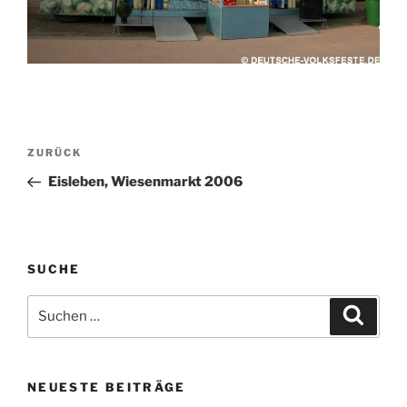
Beitragsnavigation
Vorheriger
ZURÜCK
Beitrag
Eisleben, Wiesenmarkt 2006
SUCHE
Suchen
Suche
nach:
NEUESTE BEITRÄGE