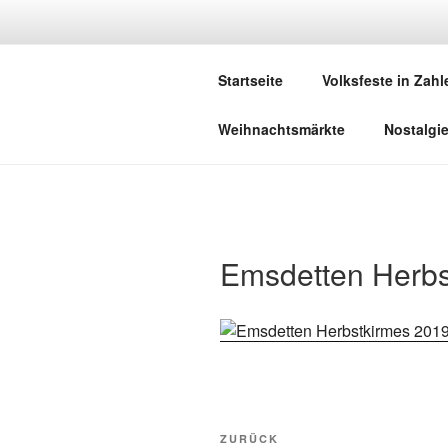
Zum
Inhalt
DEUTSCHE
springen
Startseite
Volksfeste in Zahl
Herzlich Willkommen in der Welt,
Weihnachtsmärkte
Nostalgi
Emsdetten Herbs
Beitragsnavigation
Vorheriger
ZURÜCK