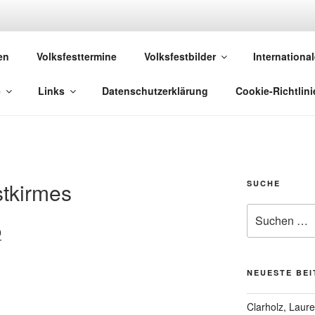
 VOLKSFESTE
en
Volksfesttermine
Volksfestbilder
International
 die sich "Volksfest" nennt!
e
Links
Datenschutzerklärung
Cookie-Richtlini
tkirmes
SUCHE
Suchen
nach:
NEUESTE BE
Clarholz, Laur