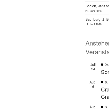
Beelen, Jans t
28. Juni 2026
Bad Iburg, 2. 
19. Juni 2026
Anstehe
Veranst
H
Juli
24
24
e
So
r
v
H
Aug.
6.
o
6
e
Cra
r
r
Cr
g
v
e
o
H
Aug.
6.
h
r