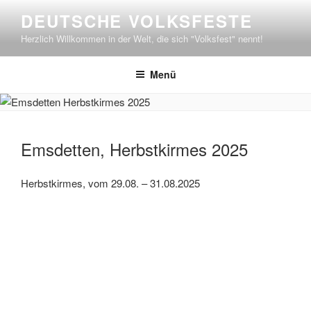
Zum
DEUTSCHE VOLKSFESTE
Inhalt
Herzlich Willkommen in der Welt, die sich "Volksfest" nennt!
springen
Menü
Emsdetten, Herbstkirmes 2025
Herbstkirmes, vom 29.08. – 31.08.2025