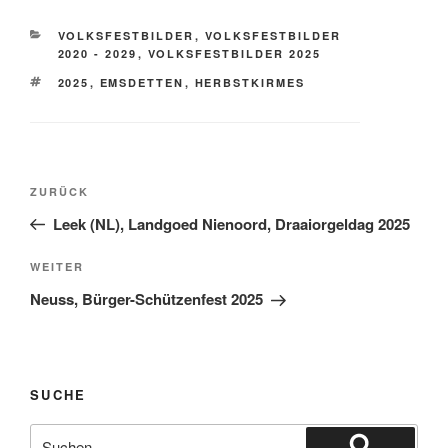
KATEGORIEN
VOLKSFESTBILDER
,
VOLKSFESTBILDER
2020 - 2029
,
VOLKSFESTBILDER 2025
SCHLAGWÖRTER
2025
,
EMSDETTEN
,
HERBSTKIRMES
Beitragsnavigation
Vorheriger
ZURÜCK
Beitrag
Leek (NL), Landgoed Nienoord, Draaiorgeldag 2025
Nächster
WEITER
Beitrag
Neuss, Bürger-Schützenfest 2025
SUCHE
Suchen