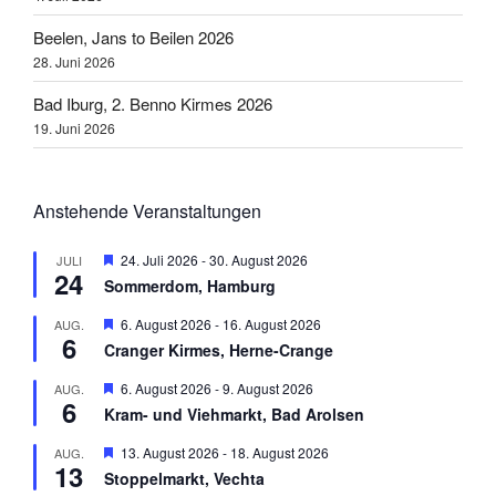
Beelen, Jans to Beilen 2026
28. Juni 2026
Bad Iburg, 2. Benno Kirmes 2026
19. Juni 2026
Anstehende Veranstaltungen
H
24. Juli 2026
-
30. August 2026
JULI
24
e
Sommerdom, Hamburg
r
v
H
6. August 2026
-
16. August 2026
AUG.
o
6
e
r
Cranger Kirmes, Herne-Crange
r
g
v
e
H
6. August 2026
-
9. August 2026
AUG.
o
h
6
e
r
Kram- und Viehmarkt, Bad Arolsen
o
r
g
b
v
e
H
13. August 2026
-
18. August 2026
AUG.
e
o
h
13
e
n
r
Stoppelmarkt, Vechta
o
r
g