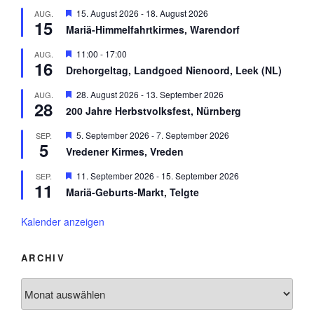
b
v
e
H
15. August 2026
-
18. August 2026
AUG.
e
o
h
15
e
n
r
Mariä-Himmelfahrtkirmes, Warendorf
o
r
g
b
v
e
H
11:00
-
17:00
AUG.
e
o
h
16
e
n
r
Drehorgeltag, Landgoed Nienoord, Leek (NL)
o
r
g
b
v
e
H
28. August 2026
-
13. September 2026
AUG.
e
o
h
28
e
n
r
200 Jahre Herbstvolksfest, Nürnberg
o
r
g
b
v
e
H
5. September 2026
-
7. September 2026
SEP.
e
o
h
5
e
n
r
Vredener Kirmes, Vreden
o
r
g
b
v
e
H
11. September 2026
-
15. September 2026
SEP.
e
o
h
11
e
n
r
Mariä-Geburts-Markt, Telgte
o
r
g
b
v
e
e
o
Kalender anzeigen
h
n
r
o
g
b
e
ARCHIV
e
h
n
o
Archiv
b
e
n