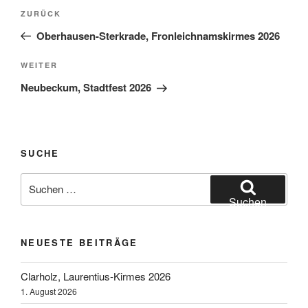
Beitragsnavigation
Vorheriger
ZURÜCK
Beitrag
Oberhausen-Sterkrade, Fronleichnamskirmes 2026
Nächster
WEITER
Beitrag
Neubeckum, Stadtfest 2026
SUCHE
Suchen
nach:
Suchen
NEUESTE BEITRÄGE
Clarholz, Laurentius-Kirmes 2026
1. August 2026