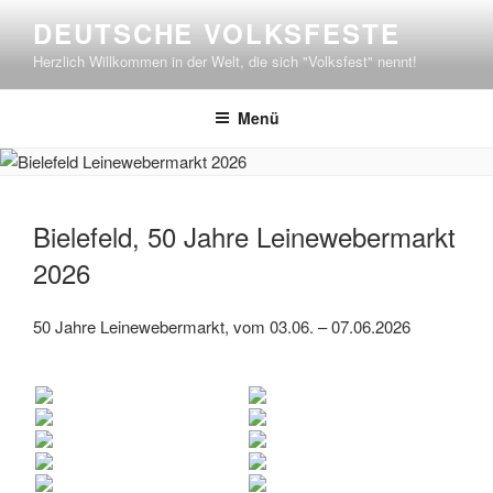
Zum
DEUTSCHE VOLKSFESTE
Inhalt
Herzlich Willkommen in der Welt, die sich "Volksfest" nennt!
springen
Menü
Bielefeld, 50 Jahre Leinewebermarkt
2026
50 Jahre Leinewebermarkt, vom 03.06. – 07.06.2026