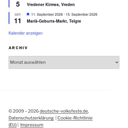
h
5
e
n
r
Vredener Kirmes, Vreden
o
r
g
b
v
e
H
11. September 2026
-
15. September 2026
SEP.
e
o
h
11
e
n
r
Mariä-Geburts-Markt, Telgte
o
r
g
b
v
e
e
o
Kalender anzeigen
h
n
r
o
g
b
e
e
ARCHIV
h
n
o
Archiv
b
e
n
© 2009 – 2026
deutsche-volksfeste.de
,
Datenschutzerklärung
|
Cookie-Richtlinie
(EU)
|
Impressum