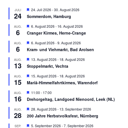
H
24. Juli 2026
-
30. August 2026
JULI
24
e
Sommerdom, Hamburg
r
v
H
6. August 2026
-
16. August 2026
AUG.
o
6
e
r
Cranger Kirmes, Herne-Crange
r
g
v
e
H
6. August 2026
-
9. August 2026
AUG.
o
h
6
e
r
Kram- und Viehmarkt, Bad Arolsen
o
r
g
b
v
e
H
13. August 2026
-
18. August 2026
AUG.
e
o
h
13
e
n
r
Stoppelmarkt, Vechta
o
r
g
b
v
e
H
15. August 2026
-
18. August 2026
AUG.
e
o
h
15
e
n
r
Mariä-Himmelfahrtkirmes, Warendorf
o
r
g
b
v
e
H
11:00
-
17:00
AUG.
e
o
h
16
e
n
r
Drehorgeltag, Landgoed Nienoord, Leek (NL)
o
r
g
b
v
e
H
28. August 2026
-
13. September 2026
AUG.
e
o
h
28
e
n
r
200 Jahre Herbstvolksfest, Nürnberg
o
r
g
b
v
e
H
5. September 2026
-
7. September 2026
SEP.
e
o