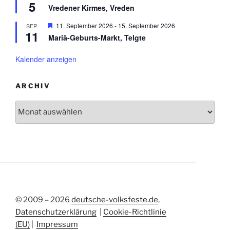
h
5
e
n
r
Vredener Kirmes, Vreden
o
r
g
b
v
e
H
11. September 2026
-
15. September 2026
SEP.
e
o
h
11
e
n
r
Mariä-Geburts-Markt, Telgte
o
r
g
b
v
e
e
o
Kalender anzeigen
h
n
r
o
g
b
e
e
ARCHIV
h
n
o
Archiv
b
e
n
© 2009 – 2026
deutsche-volksfeste.de
,
Datenschutzerklärung
|
Cookie-Richtlinie
(EU)
|
Impressum