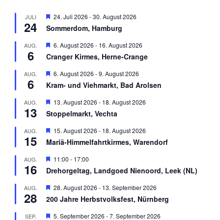
H
24. Juli 2026
-
30. August 2026
JULI
24
e
Sommerdom, Hamburg
r
v
H
6. August 2026
-
16. August 2026
AUG.
o
6
e
r
Cranger Kirmes, Herne-Crange
r
g
v
e
H
6. August 2026
-
9. August 2026
AUG.
o
h
6
e
r
Kram- und Viehmarkt, Bad Arolsen
o
r
g
b
v
e
H
13. August 2026
-
18. August 2026
AUG.
e
o
h
13
e
n
r
Stoppelmarkt, Vechta
o
r
g
b
v
e
H
15. August 2026
-
18. August 2026
AUG.
e
o
h
15
e
n
r
Mariä-Himmelfahrtkirmes, Warendorf
o
r
g
b
v
e
H
11:00
-
17:00
AUG.
e
o
h
16
e
n
r
Drehorgeltag, Landgoed Nienoord, Leek (NL)
o
r
g
b
v
e
H
28. August 2026
-
13. September 2026
AUG.
e
o
h
28
e
n
r
200 Jahre Herbstvolksfest, Nürnberg
o
r
g
b
v
e
H
5. September 2026
-
7. September 2026
SEP.
e
o