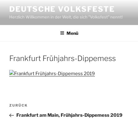
Zum
DEUTSCHE VOLKSFESTE
Inhalt
Herzlich Willkommen in der Welt, die sich "Volksfest" nennt!
springen
Menü
Frankfurt Frühjahrs-Dippemess
Beitragsnavigation
Vorheriger
ZURÜCK
Beitrag
Frankfurt am Main, Frühjahrs-Dippemess 2019