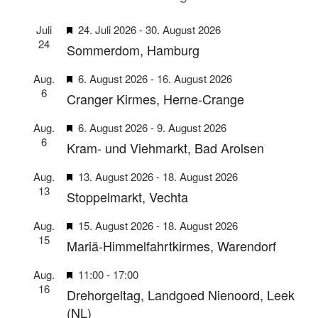
H
Juli
24. Juli 2026
-
30. August 2026
24
e
Sommerdom, Hamburg
r
H
Aug.
6. August 2026
-
16. August 2026
v
6
e
Cranger Kirmes, Herne-Crange
o
r
r
H
Aug.
6. August 2026
-
9. August 2026
v
g
6
e
Kram- und Viehmarkt, Bad Arolsen
o
e
r
r
h
H
Aug.
13. August 2026
-
18. August 2026
v
g
o
13
e
Stoppelmarkt, Vechta
o
e
b
r
r
h
e
H
Aug.
15. August 2026
-
18. August 2026
v
g
o
n
15
e
Mariä-Himmelfahrtkirmes, Warendorf
o
e
b
r
r
h
e
H
Aug.
11:00
-
17:00
v
g
o
n
16
e
Drehorgeltag, Landgoed Nienoord, Leek
o
e
b
r
r
(NL)
h
e