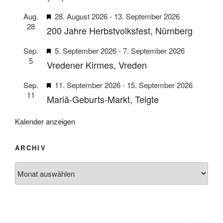
v
g
o
n
H
Aug.
28. August 2026
-
13. September 2026
o
e
b
28
e
r
200 Jahre Herbstvolksfest, Nürnberg
h
e
r
g
o
n
H
Sep.
5. September 2026
-
7. September 2026
v
e
b
5
e
Vredener Kirmes, Vreden
o
h
e
r
r
o
n
H
Sep.
11. September 2026
-
15. September 2026
v
g
b
11
e
Mariä-Geburts-Markt, Telgte
o
e
e
r
r
h
n
v
Kalender anzeigen
g
o
o
e
b
r
h
e
ARCHIV
g
o
n
Archiv
e
b
h
e
o
n
b
e