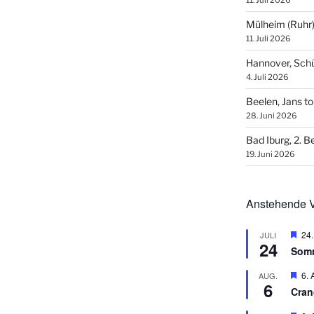
11. Juli 2026
Mülheim (Ruhr
11. Juli 2026
Hannover, Sch
4. Juli 2026
Beelen, Jans t
28. Juni 2026
Bad Iburg, 2. 
19. Juni 2026
Anstehende V
H
24.
JULI
24
e
Som
r
v
H
6. 
AUG.
o
6
e
r
Cran
r
g
v
e