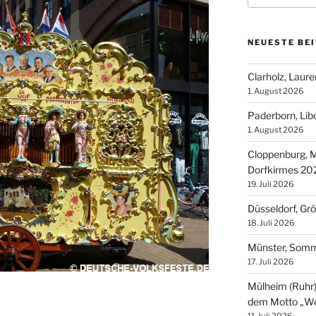
NEUESTE BE
Clarholz, Laur
1. August 2026
Paderborn, Lib
1. August 2026
Cloppenburg, M
Dorfkirmes 20
19. Juli 2026
Düsseldorf, Gr
18. Juli 2026
Münster, Som
17. Juli 2026
Mülheim (Ruhr),
dem Motto „We