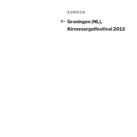
Beitragsnavigation
Vorheriger
ZURÜCK
Beitrag
Groningen (NL),
Kirmesorgelfestival 2012