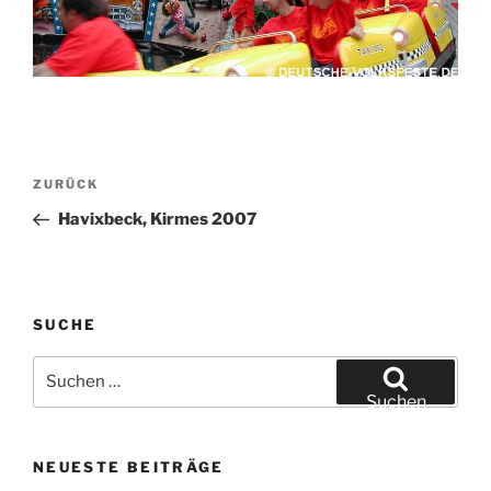
Beitragsnavigation
Vorheriger
ZURÜCK
Beitrag
Havixbeck, Kirmes 2007
SUCHE
Suchen
nach:
Suchen
NEUESTE BEITRÄGE