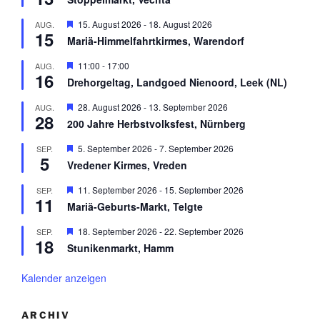
o
r
g
b
v
e
H
15. August 2026
-
18. August 2026
AUG.
e
o
h
15
e
n
r
Mariä-Himmelfahrtkirmes, Warendorf
o
r
g
b
v
e
H
11:00
-
17:00
AUG.
e
o
h
16
e
n
r
Drehorgeltag, Landgoed Nienoord, Leek (NL)
o
r
g
b
v
e
H
28. August 2026
-
13. September 2026
AUG.
e
o
h
28
e
n
r
200 Jahre Herbstvolksfest, Nürnberg
o
r
g
b
v
e
H
5. September 2026
-
7. September 2026
SEP.
e
o
h
5
e
n
r
Vredener Kirmes, Vreden
o
r
g
b
v
e
H
11. September 2026
-
15. September 2026
SEP.
e
o
h
11
e
n
r
Mariä-Geburts-Markt, Telgte
o
r
g
b
v
e
H
18. September 2026
-
22. September 2026
SEP.
e
o
h
18
e
n
r
Stunikenmarkt, Hamm
o
r
g
b
v
e
e
o
Kalender anzeigen
h
n
r
o
g
b
e
e
ARCHIV