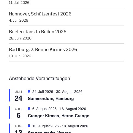
11. Juli 2026
Hannover, Schützenfest 2026
4. Juli 2026
Beelen, Jans to Beilen 2026
28. Juni 2026
Bad Iburg, 2. Benno Kirmes 2026
19. Juni 2026
Anstehende Veranstaltungen
H
24. Juli 2026
-
30. August 2026
JULI
24
e
Sommerdom, Hamburg
r
v
H
6. August 2026
-
16. August 2026
AUG.
o
6
e
r
Cranger Kirmes, Herne-Crange
r
g
v
e
H
13. August 2026
-
18. August 2026
AUG.
o
h
13
e
r
Stoppelmarkt, Vechta