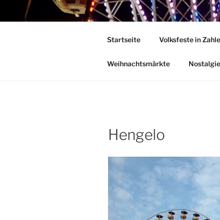
Zum
Inhalt
DEUTSCHE
springen
Startseite
Volksfeste in Zahl
Herzlich Willkommen in der Welt
Weihnachtsmärkte
Nostalgi
Hengelo