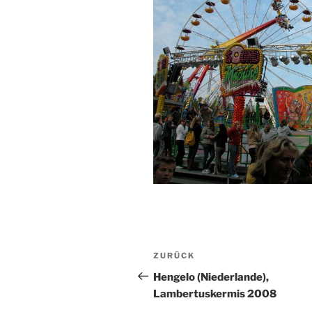
Beitragsnavigation
Vorheriger
ZURÜCK
Beitrag
Hengelo (Niederlande),
Lambertuskermis 2008