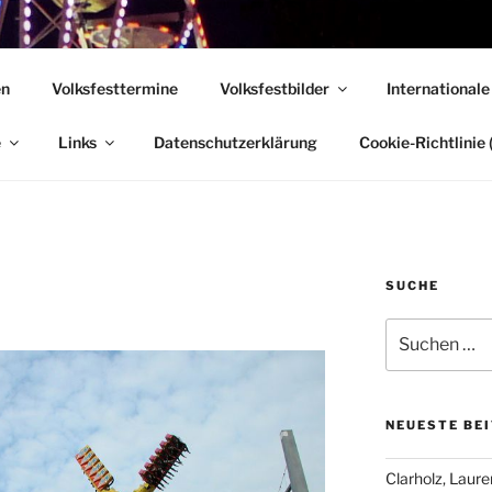
 VOLKSFESTE
en
Volksfesttermine
Volksfestbilder
Internationale
, die sich "Volksfest" nennt!
e
Links
Datenschutzerklärung
Cookie-Richtlinie 
SUCHE
Suchen
nach:
NEUESTE BE
Clarholz, Laur