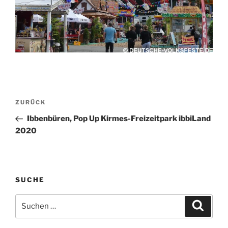
Beitragsnavigation
Vorheriger
ZURÜCK
Beitrag
Ibbenbüren, Pop Up Kirmes-Freizeitpark ibbiLand
2020
SUCHE
Suchen
Suche
nach: