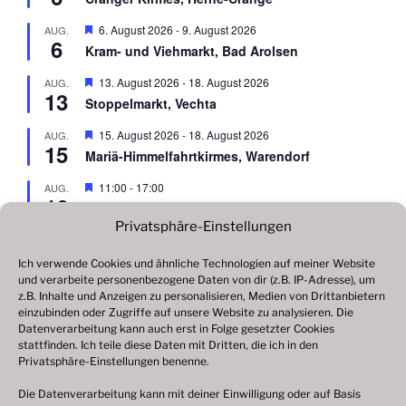
r
g
v
e
H
6. August 2026
-
9. August 2026
AUG.
o
h
6
e
r
Kram- und Viehmarkt, Bad Arolsen
o
r
g
b
v
e
H
13. August 2026
-
18. August 2026
AUG.
e
o
h
13
e
n
r
Stoppelmarkt, Vechta
o
r
g
b
v
e
H
15. August 2026
-
18. August 2026
AUG.
e
o
h
15
e
n
r
Mariä-Himmelfahrtkirmes, Warendorf
o
r
g
b
v
e
H
11:00
-
17:00
AUG.
e
o
h
16
e
n
r
Drehorgeltag, Landgoed Nienoord, Leek (NL)
o
r
g
b
Privatsphäre-Einstellungen
v
e
H
28. August 2026
-
13. September 2026
AUG.
e
o
h
28
e
n
r
200 Jahre Herbstvolksfest, Nürnberg
Ich verwende Cookies und ähnliche Technologien auf meiner Website
o
r
g
b
und verarbeite personenbezogene Daten von dir (z.B. IP-Adresse), um
v
e
H
5. September 2026
-
7. September 2026
SEP.
e
z.B. Inhalte und Anzeigen zu personalisieren, Medien von Drittanbietern
o
h
5
e
n
r
Vredener Kirmes, Vreden
einzubinden oder Zugriffe auf unsere Website zu analysieren. Die
o
r
g
Datenverarbeitung kann auch erst in Folge gesetzter Cookies
b
v
e
H
11. September 2026
-
15. September 2026
stattfinden. Ich teile diese Daten mit Dritten, die ich in den
SEP.
e
o
h
11
e
n
Privatsphäre-Einstellungen benenne.
r
Mariä-Geburts-Markt, Telgte
o
r
g
b
v
e
Die Datenverarbeitung kann mit deiner Einwilligung oder auf Basis
e
o
Kalender anzeigen