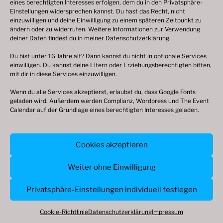
h
eines berechtigten Interesses erfolgen, dem du in den Privatsphäre-
n
r
o
Einstellungen widersprechen kannst. Du hast das Recht, nicht
g
b
einzuwilligen und deine Einwilligung zu einem späteren Zeitpunkt zu
e
e
ARCHIV
ändern oder zu widerrufen. Weitere Informationen zur Verwendung
h
n
o
deiner Daten findest du in meiner
Datenschutzerklärung
.
Archiv
b
e
Du bist unter 16 Jahre alt? Dann kannst du nicht in optionale Services
n
einwilligen. Du kannst deine Eltern oder Erziehungsberechtigten bitten,
mit dir in diese Services einzuwilligen.
Wenn du alle Services akzeptierst, erlaubst du, dass Google Fonts
geladen wird. Außerdem werden Complianz, Wordpress und The Event
Calendar auf der Grundlage eines berechtigten Interesses geladen.
© 2009 – 2026
deutsche-volksfeste.de
,
Cookies akzeptieren
Datenschutzerklärung
|
Cookie-Richtlinie
(EU)
|
Impressum
Weiter ohne Einwilligung
Privatsphäre-Einstellungen individuell festlegen
Cookie-Richtlinie
Datenschutzerklärung
Impressum