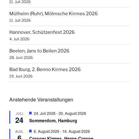
11. Juli 2026
Mülheim (Ruhr), Mölmsche Kirmes 2026
11. Juli 2026
Hannover, Schützenfest 2026
4. Juli 2026
Beelen, Jans to Beilen 2026
28. Juni 2026
Bad Iburg, 2. Benno Kirmes 2026
19. Juni 2026
Anstehende Veranstaltungen
H
24. Juli 2026
-
30. August 2026
JULI
24
e
Sommerdom, Hamburg
r
v
H
6. August 2026
-
16. August 2026
AUG.
o
6
e
r
Cranger Kirmes, Herne-Crange