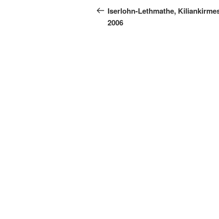
Beitrag
Iserlohn-Lethmathe, Kiliankirme
2006