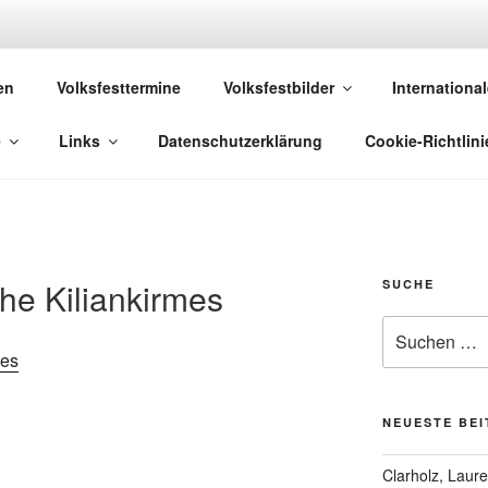
 VOLKSFESTE
en
Volksfesttermine
Volksfestbilder
International
 die sich "Volksfest" nennt!
e
Links
Datenschutzerklärung
Cookie-Richtlini
he Kiliankirmes
SUCHE
Suchen
nach:
NEUESTE BE
Clarholz, Laur