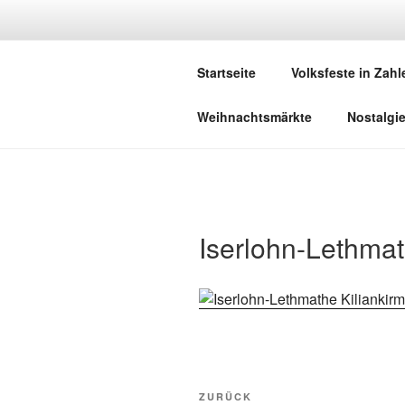
Zum
Inhalt
DEUTSCHE
springen
Startseite
Volksfeste in Zahl
Herzlich Willkommen in der Welt,
Weihnachtsmärkte
Nostalgi
Iserlohn-Lethmat
Beitragsnavigation
Vorheriger
ZURÜCK