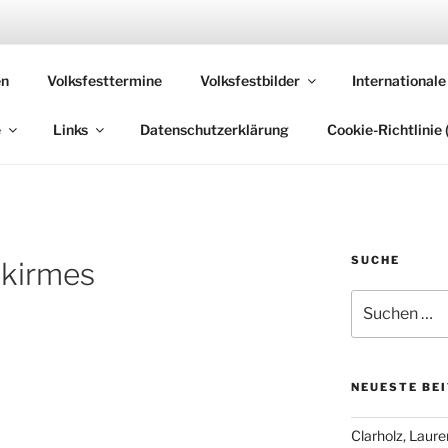
 VOLKSFESTE
en
Volksfesttermine
Volksfestbilder
Internationale
, die sich "Volksfest" nennt!
e
Links
Datenschutzerklärung
Cookie-Richtlinie 
SUCHE
skirmes
Suchen
nach:
NEUESTE BE
Clarholz, Laur