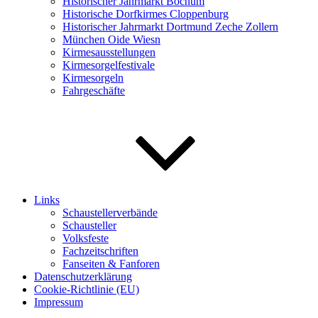
Historischer Jahrmarkt Bochum
Historische Dorfkirmes Cloppenburg
Historischer Jahrmarkt Dortmund Zeche Zollern
München Oide Wiesn
Kirmesausstellungen
Kirmesorgelfestivale
Kirmesorgeln
Fahrgeschäfte
Links
Schaustellerverbände
Schausteller
Volksfeste
Fachzeitschriften
Fanseiten & Fanforen
Datenschutzerklärung
Cookie-Richtlinie (EU)
Impressum