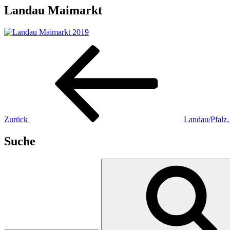
Landau Maimarkt
Beitragsnavigation
Vorheriger
Beitrag
Zurück
Landau/Pfalz
Suche
Suchen
nach: