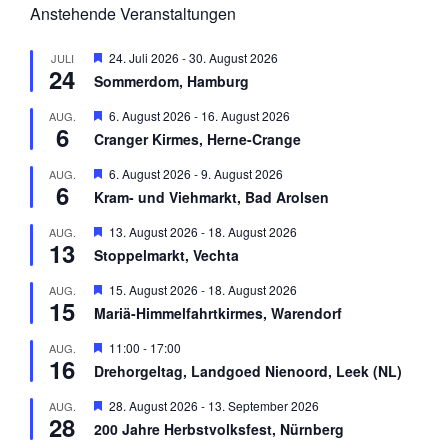
Anstehende Veranstaltungen
H
24. Juli 2026
-
30. August 2026
JULI
24
e
Sommerdom, Hamburg
r
v
H
6. August 2026
-
16. August 2026
AUG.
o
6
e
r
Cranger Kirmes, Herne-Crange
r
g
v
e
H
6. August 2026
-
9. August 2026
AUG.
o
h
6
e
r
Kram- und Viehmarkt, Bad Arolsen
o
r
g
b
v
e
H
13. August 2026
-
18. August 2026
AUG.
e
o
h
13
e
n
r
Stoppelmarkt, Vechta
o
r
g
b
v
e
H
15. August 2026
-
18. August 2026
AUG.
e
o
h
15
e
n
r
Mariä-Himmelfahrtkirmes, Warendorf
o
r
g
b
v
e
H
11:00
-
17:00
AUG.
e
o
h
16
e
n
r
Drehorgeltag, Landgoed Nienoord, Leek (NL)
o
r
g
b
v
e
H
28. August 2026
-
13. September 2026
AUG.
e
o
h
28
e
n
r
200 Jahre Herbstvolksfest, Nürnberg
o
r
g