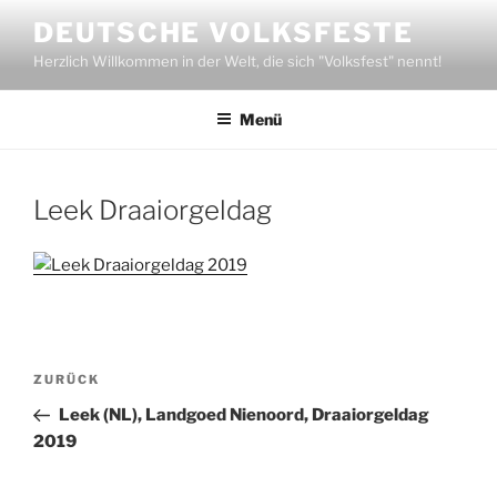
Zum
DEUTSCHE VOLKSFESTE
Inhalt
Herzlich Willkommen in der Welt, die sich "Volksfest" nennt!
springen
Menü
Leek Draaiorgeldag
Beitragsnavigation
Vorheriger
ZURÜCK
Beitrag
Leek (NL), Landgoed Nienoord, Draaiorgeldag
2019