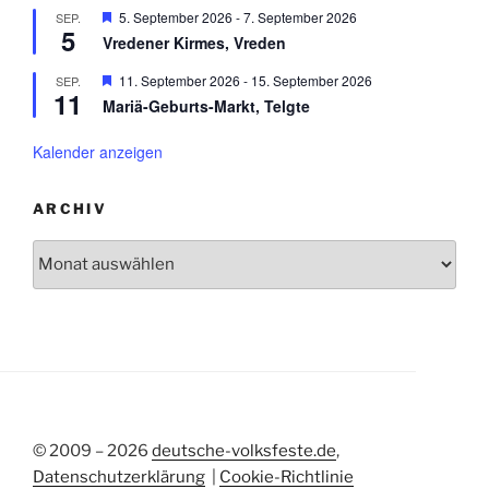
b
v
e
H
5. September 2026
-
7. September 2026
SEP.
e
o
h
5
e
n
r
Vredener Kirmes, Vreden
o
r
g
b
v
e
H
11. September 2026
-
15. September 2026
SEP.
e
o
h
11
e
n
r
Mariä-Geburts-Markt, Telgte
o
r
g
b
v
e
e
o
Kalender anzeigen
h
n
r
o
g
b
e
e
ARCHIV
h
n
o
Archiv
b
e
n
© 2009 – 2026
deutsche-volksfeste.de
,
Datenschutzerklärung
|
Cookie-Richtlinie