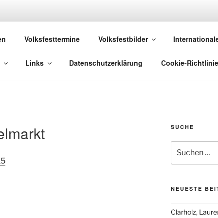
 VOLKSFESTE
en
Volksfesttermine
Volksfestbilder
International
, die sich "Volksfest" nennt!
Links
Datenschutzerklärung
Cookie-Richtlinie
elmarkt
SUCHE
Suchen
nach:
NEUESTE BE
Clarholz, Laur