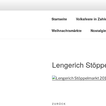
Zum
Inhalt
DEUTSCHE
springen
Startseite
Volksfeste in Zahl
Herzlich Willkommen in der Welt
Weihnachtsmärkte
Nostalgie
Lengerich Stöpp
Beitragsnavigation
Vorheriger
ZURÜCK