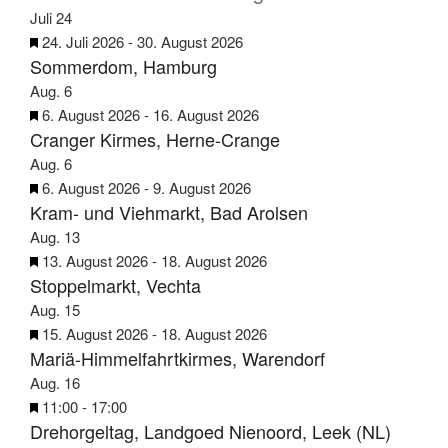
Juli
24
H
24. Juli 2026
-
30. August 2026
Sommerdom, Hamburg
e
r
Aug.
6
v
H
6. August 2026
-
16. August 2026
Cranger Kirmes, Herne-Crange
o
e
r
r
Aug.
6
g
v
H
6. August 2026
-
9. August 2026
e
Kram- und Viehmarkt, Bad Arolsen
o
e
h
r
r
Aug.
13
o
g
v
H
13. August 2026
-
18. August 2026
b
e
Stoppelmarkt, Vechta
o
e
e
h
r
r
Aug.
15
n
o
g
v
H
15. August 2026
-
18. August 2026
b
e
Mariä-Himmelfahrtkirmes, Warendorf
o
e
e
h
r
r
Aug.
16
n
o
g
v
H
11:00
-
17:00
b
e
Drehorgeltag, Landgoed Nienoord, Leek (NL)
o
e