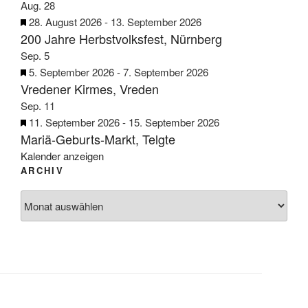
e
h
r
r
Aug.
28
n
o
g
v
H
28. August 2026
-
13. September 2026
b
e
200 Jahre Herbstvolksfest, Nürnberg
o
e
e
h
r
r
Sep.
5
n
o
g
v
H
5. September 2026
-
7. September 2026
b
e
Vredener Kirmes, Vreden
o
e
e
h
r
r
Sep.
11
n
o
g
v
H
11. September 2026
-
15. September 2026
b
e
Mariä-Geburts-Markt, Telgte
o
e
e
h
r
r
Kalender anzeigen
n
o
g
ARCHIV
v
b
e
o
Archiv
e
h
r
n
o
g
b
e
e
h
n
o
b
e