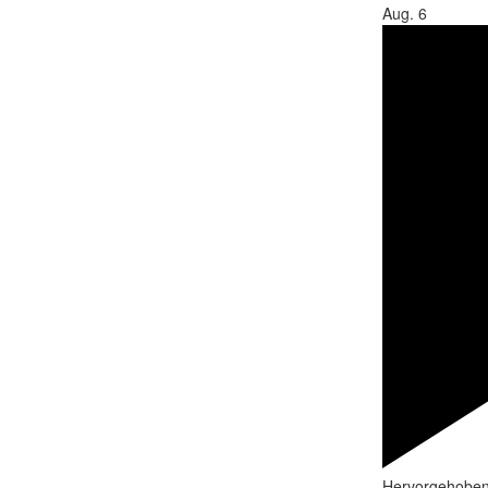
Aug.
6
Hervorgehobe