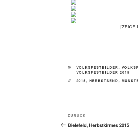
[ZEIGE
KATEGORIEN
VOLKSFESTBILDER
,
VOLKSF
VOLKSFESTBILDER 2015
SCHLAGWÖRTER
2015
,
HERBSTSEND
,
MÜNST
Beitragsnavigation
Vorheriger
ZURÜCK
Beitrag
Bielefeld, Herbstkirmes 2015