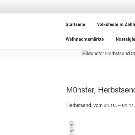
Zum
Inhalt
DEUTSCHE
springen
Startseite
Volksfeste in Zahl
Herzlich Willkommen in der Welt,
Weihnachtsmärkte
Nostalgi
Münster, Herbstsen
Herbstsend, vom 24.10. – 01.11