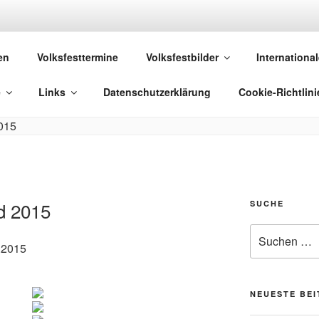
 VOLKSFESTE
en
Volksfesttermine
Volksfestbilder
International
 die sich "Volksfest" nennt!
e
Links
Datenschutzerklärung
Cookie-Richtlini
d 2015
SUCHE
Suchen
.2015
nach:
NEUESTE BE