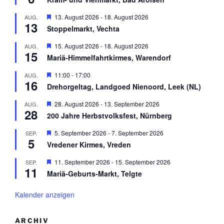
o
r
g
b
v
e
H
13. August 2026
-
18. August 2026
AUG.
e
o
h
13
e
n
r
Stoppelmarkt, Vechta
o
r
g
b
v
e
H
15. August 2026
-
18. August 2026
AUG.
e
o
h
15
e
n
r
Mariä-Himmelfahrtkirmes, Warendorf
o
r
g
b
v
e
H
11:00
-
17:00
AUG.
e
o
h
16
e
n
r
Drehorgeltag, Landgoed Nienoord, Leek (NL)
o
r
g
b
v
e
H
28. August 2026
-
13. September 2026
AUG.
e
o
h
28
e
n
r
200 Jahre Herbstvolksfest, Nürnberg
o
r
g
b
v
e
H
5. September 2026
-
7. September 2026
SEP.
e
o
h
5
e
n
r
Vredener Kirmes, Vreden
o
r
g
b
v
e
H
11. September 2026
-
15. September 2026
SEP.
e
o
h
11
e
n
r
Mariä-Geburts-Markt, Telgte
o
r
g
b
v
e
e
o
Kalender anzeigen
h
n
r
o
g
b
e
e
ARCHIV