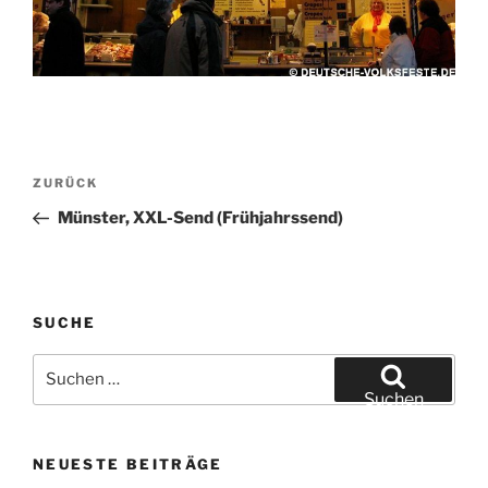
Beitragsnavigation
Vorheriger
ZURÜCK
Beitrag
Münster, XXL-Send (Frühjahrssend)
SUCHE
Suchen
nach:
Suchen
NEUESTE BEITRÄGE