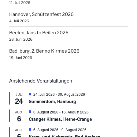
11. Juli 2026
Hannover, Schützenfest 2026
4. Juli 2026
Beelen, Jans to Beilen 2026
28. Juni 2026
Bad Iburg, 2. Benno Kirmes 2026
19. Juni 2026
Anstehende Veranstaltungen
H
24. Juli 2026
-
30. August 2026
JULI
24
e
Sommerdom, Hamburg
r
v
H
6. August 2026
-
16. August 2026
AUG.
o
6
e
r
Cranger Kirmes, Herne-Crange
r
g
v
e
H
6. August 2026
-
9. August 2026
AUG.
o
h
6
e
r
Kram- und Viehmarkt, Bad Arolsen