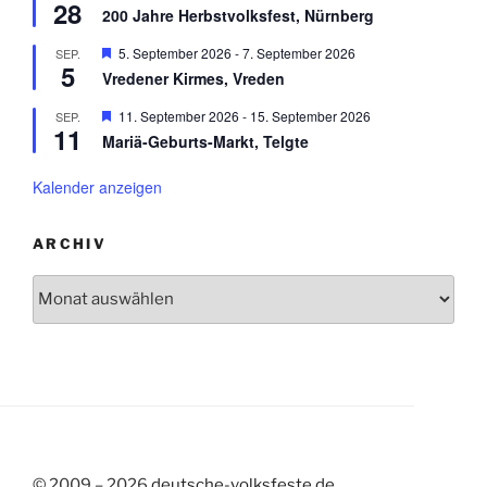
h
28
e
n
r
200 Jahre Herbstvolksfest, Nürnberg
o
r
g
b
v
e
H
5. September 2026
-
7. September 2026
SEP.
e
o
h
5
e
n
r
Vredener Kirmes, Vreden
o
r
g
b
v
e
H
11. September 2026
-
15. September 2026
SEP.
e
o
h
11
e
n
r
Mariä-Geburts-Markt, Telgte
o
r
g
b
v
e
e
o
Kalender anzeigen
h
n
r
o
g
b
e
e
ARCHIV
h
n
o
Archiv
b
e
n
© 2009 – 2026
deutsche-volksfeste.de
,