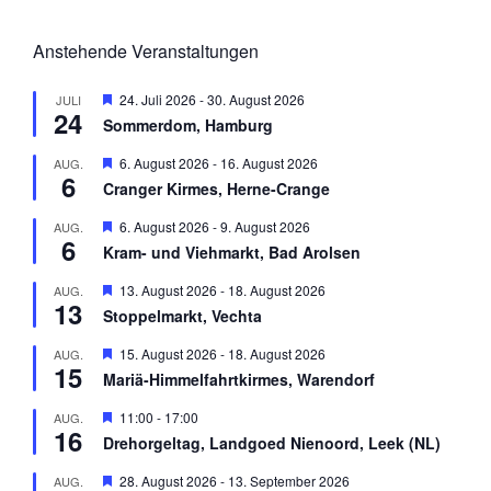
Anstehende Veranstaltungen
H
24. Juli 2026
-
30. August 2026
JULI
24
e
Sommerdom, Hamburg
r
v
H
6. August 2026
-
16. August 2026
AUG.
o
6
e
r
Cranger Kirmes, Herne-Crange
r
g
v
e
H
6. August 2026
-
9. August 2026
AUG.
o
h
6
e
r
Kram- und Viehmarkt, Bad Arolsen
o
r
g
b
v
e
H
13. August 2026
-
18. August 2026
AUG.
e
o
h
13
e
n
r
Stoppelmarkt, Vechta
o
r
g
b
v
e
H
15. August 2026
-
18. August 2026
AUG.
e
o
h
15
e
n
r
Mariä-Himmelfahrtkirmes, Warendorf
o
r
g
b
v
e
H
11:00
-
17:00
AUG.
e
o
h
16
e
n
r
Drehorgeltag, Landgoed Nienoord, Leek (NL)
o
r
g
b
v
e
H
28. August 2026
-
13. September 2026
AUG.
e
o