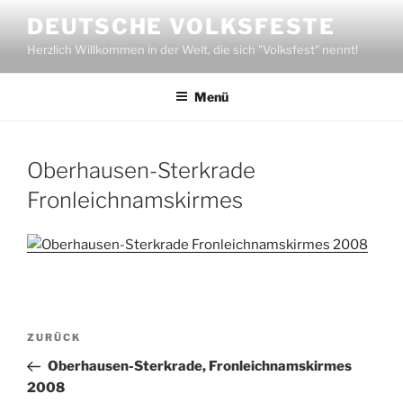
Zum
DEUTSCHE VOLKSFESTE
Inhalt
Herzlich Willkommen in der Welt, die sich "Volksfest" nennt!
springen
Menü
Oberhausen-Sterkrade
Fronleichnamskirmes
Beitragsnavigation
Vorheriger
ZURÜCK
Beitrag
Oberhausen-Sterkrade, Fronleichnamskirmes
2008