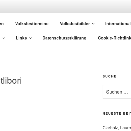
 VOLKSFESTE
en
Volksfesttermine
Volksfestbilder
International
 die sich "Volksfest" nennt!
e
Links
Datenschutzerklärung
Cookie-Richtlini
libori
SUCHE
Suchen
nach:
NEUESTE BE
Clarholz, Laur