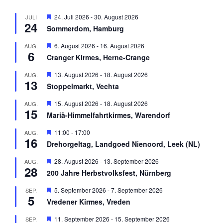
H
24. Juli 2026
-
30. August 2026
JULI
24
e
Sommerdom, Hamburg
r
v
H
6. August 2026
-
16. August 2026
AUG.
o
6
e
r
Cranger Kirmes, Herne-Crange
r
g
v
e
H
13. August 2026
-
18. August 2026
AUG.
o
h
13
e
r
Stoppelmarkt, Vechta
o
r
g
b
v
e
H
15. August 2026
-
18. August 2026
AUG.
e
o
h
15
e
n
r
Mariä-Himmelfahrtkirmes, Warendorf
o
r
g
b
v
e
H
11:00
-
17:00
AUG.
e
o
h
16
e
n
r
Drehorgeltag, Landgoed Nienoord, Leek (NL)
o
r
g
b
v
e
H
28. August 2026
-
13. September 2026
AUG.
e
o
h
28
e
n
r
200 Jahre Herbstvolksfest, Nürnberg
o
r
g
b
v
e
H
5. September 2026
-
7. September 2026
SEP.
e
o
h
5
e
n
r
Vredener Kirmes, Vreden
o
r
g
b
v
e
H
11. September 2026
-
15. September 2026
SEP.
e
o