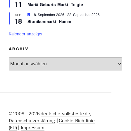
h
11
e
n
r
Mariä-Geburts-Markt, Telgte
o
r
g
b
v
e
H
18. September 2026
-
22. September 2026
SEP.
e
o
h
18
e
n
r
Stunikenmarkt, Hamm
o
r
g
b
v
e
e
o
Kalender anzeigen
h
n
r
o
g
b
e
e
ARCHIV
h
n
o
Archiv
b
e
n
© 2009 – 2026
deutsche-volksfeste.de
,
Datenschutzerklärung
|
Cookie-Richtlinie
(EU)
|
Impressum