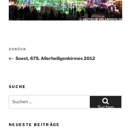
Beitragsnavigation
Vorheriger
ZURÜCK
Beitrag
Soest, 675. Allerheiligenkirmes 2012
SUCHE
Suchen
nach:
Suchen
NEUESTE BEITRÄGE