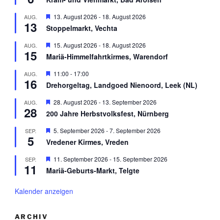
o
r
g
b
v
e
H
13. August 2026
-
18. August 2026
AUG.
e
o
h
13
e
n
r
Stoppelmarkt, Vechta
o
r
g
b
v
e
H
15. August 2026
-
18. August 2026
AUG.
e
o
h
15
e
n
r
Mariä-Himmelfahrtkirmes, Warendorf
o
r
g
b
v
e
H
11:00
-
17:00
AUG.
e
o
h
16
e
n
r
Drehorgeltag, Landgoed Nienoord, Leek (NL)
o
r
g
b
v
e
H
28. August 2026
-
13. September 2026
AUG.
e
o
h
28
e
n
r
200 Jahre Herbstvolksfest, Nürnberg
o
r
g
b
v
e
H
5. September 2026
-
7. September 2026
SEP.
e
o
h
5
e
n
r
Vredener Kirmes, Vreden
o
r
g
b
v
e
H
11. September 2026
-
15. September 2026
SEP.
e
o
h
11
e
n
r
Mariä-Geburts-Markt, Telgte
o
r
g
b
v
e
e
o
Kalender anzeigen
h
n
r
o
g
b
e
e
ARCHIV