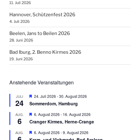
11. Juli 2026
Hannover, Schützenfest 2026
4. Juli 2026
Beelen, Jans to Beilen 2026
28. Juni 2026
Bad Iburg, 2. Benno Kirmes 2026
19. Juni 2026
Anstehende Veranstaltungen
H
24. Juli 2026
-
30. August 2026
JULI
24
e
Sommerdom, Hamburg
r
v
H
6. August 2026
-
16. August 2026
AUG.
o
6
e
r
Cranger Kirmes, Herne-Crange
r
g
v
e
H
6. August 2026
-
9. August 2026
AUG.
o
h
6
e
r
Kram- und Viehmarkt, Bad Arolsen