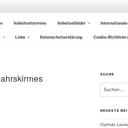
 VOLKSFESTE
en
Volksfesttermine
Volksfestbilder
Internationale
, die sich "Volksfest" nennt!
e
Links
Datenschutzerklärung
Cookie-Richtlinie 
jahrskirmes
SUCHE
Suchen
nach:
NEUESTE BE
Clarholz, Laur