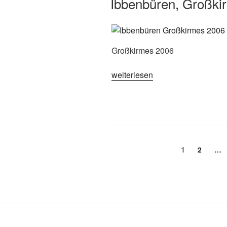
Ibbenbüren, Großki
Großkirmes 2006
„Ibbenbüren,
weiterlesen
Großkirmes
2006“
Seitennummerierun
Seite
1
Seite
2
…
der
Beiträge