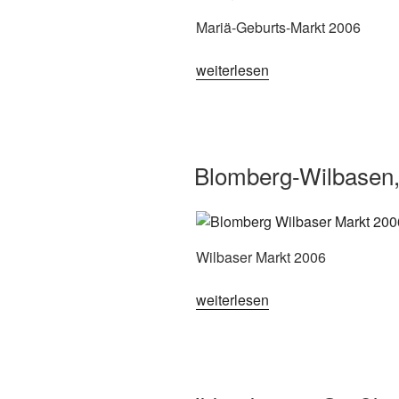
Mariä-Geburts-Markt 2006
„Telgte,
weiterlesen
Mariä-
Geburts-
Markt
2006“
Blomberg-Wilbasen,
Wilbaser Markt 2006
„Blomberg-
weiterlesen
Wilbasen,
Wilbaser
Markt
2006“