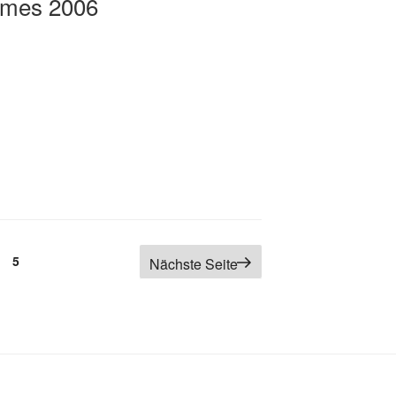
rmes 2006
g
Seite
5
Nächste Seite