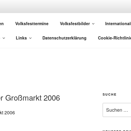
 VOLKSFESTE
en
Volksfesttermine
Volksfestbilder
International
 die sich "Volksfest" nennt!
e
Links
Datenschutzerklärung
Cookie-Richtlini
r Großmarkt 2006
SUCHE
Suchen
nach: