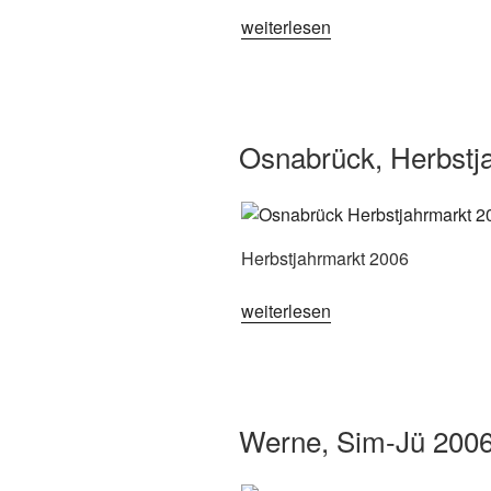
„Brockum,
weiterlesen
Brockumer
Großmarkt
2006“
Osnabrück, Herbstj
Herbstjahrmarkt 2006
„Osnabrück,
weiterlesen
Herbstjahrmarkt
2006“
Werne, Sim-Jü 200