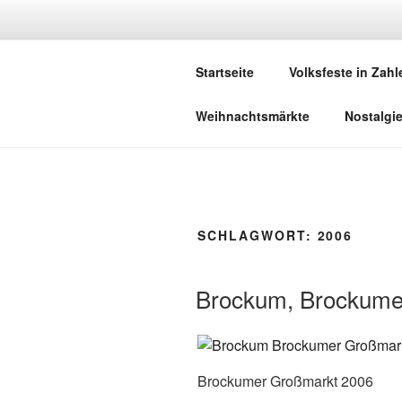
Zum
Inhalt
DEUTSCHE
springen
Startseite
Volksfeste in Zahl
Herzlich Willkommen in der Welt,
Weihnachtsmärkte
Nostalgi
SCHLAGWORT:
2006
Brockum, Brockume
Brockumer Großmarkt 2006