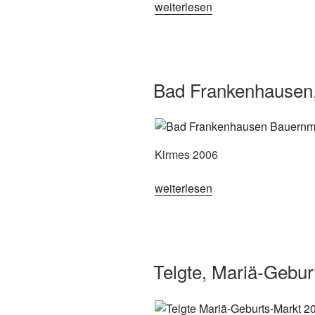
„Georgsmarienhütte-
weiterlesen
Oesede,
Oeseder
Kirmes
2006“
Bad Frankenhausen
Kirmes 2006
„Bad
weiterlesen
Frankenhausen,
Bauernmarkt
2006“
Telgte, Mariä-Gebur