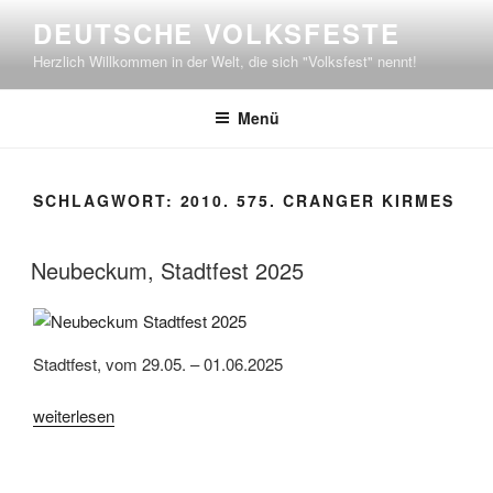
Zum
DEUTSCHE VOLKSFESTE
Inhalt
Herzlich Willkommen in der Welt, die sich "Volksfest" nennt!
springen
Menü
SCHLAGWORT:
2010. 575. CRANGER KIRMES
Neubeckum, Stadtfest 2025
Stadtfest, vom 29.05. – 01.06.2025
„Neubeckum,
weiterlesen
Stadtfest
2025“