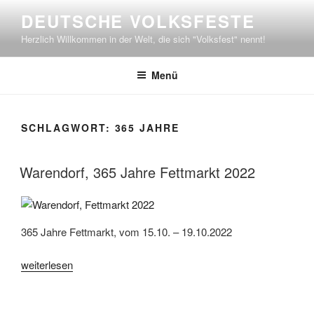
Zum
DEUTSCHE VOLKSFESTE
Inhalt
Herzlich Willkommen in der Welt, die sich "Volksfest" nennt!
springen
Menü
SCHLAGWORT:
365 JAHRE
Warendorf, 365 Jahre Fettmarkt 2022
365 Jahre Fettmarkt, vom 15.10. – 19.10.2022
„Warendorf,
weiterlesen
365
Jahre