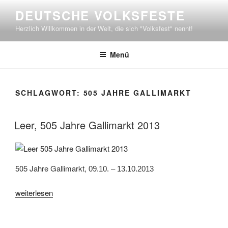
Zum
DEUTSCHE VOLKSFESTE
Inhalt
Herzlich Willkommen in der Welt, die sich "Volksfest" nennt!
springen
Menü
SCHLAGWORT:
505 JAHRE GALLIMARKT
Leer, 505 Jahre Gallimarkt 2013
505 Jahre Gallimarkt,
09.10. – 13.10.2013
„Leer,
weiterlesen
505
Jahre