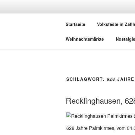
Zum
Inhalt
DEUTSCHE
springen
Startseite
Volksfeste in Zahl
Herzlich Willkommen in der Welt,
Weihnachtsmärkte
Nostalgi
SCHLAGWORT:
628 JAHRE
Recklinghausen, 62
628 Jahre Palmkirmes, vom 04.0