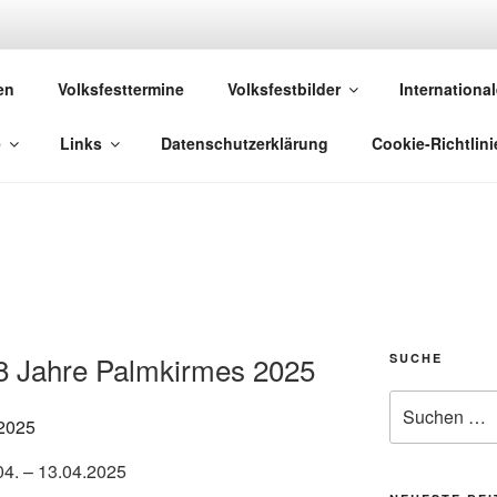
 VOLKSFESTE
en
Volksfesttermine
Volksfestbilder
International
 die sich "Volksfest" nennt!
e
Links
Datenschutzerklärung
Cookie-Richtlini
8 Jahre Palmkirmes 2025
SUCHE
Suchen
nach:
4. – 13.04.2025