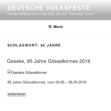
Zum
DEUTSCHE VOLKSFESTE
Inhalt
Herzlich Willkommen in der Welt, die sich "Volksfest" nennt!
springen
Menü
SCHLAGWORT:
85 JAHRE
Geseke, 85 Jahre Gösselkirmes 2018
85 Jahre Gösselkirmes, vom 03.05 – 06.05.2018
„Geseke,
weiterlesen
85
Jahre