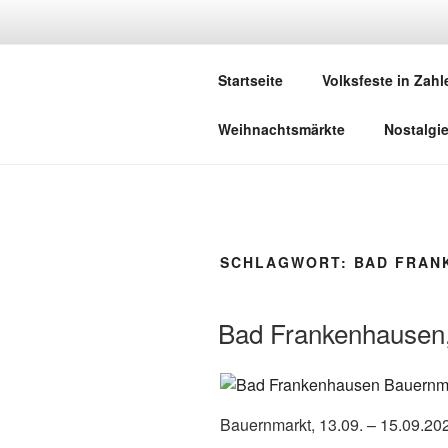
Zum
Inhalt
DEUTSCHE
springen
Startseite
Volksfeste in Zahl
Herzlich Willkommen in der Welt,
Weihnachtsmärkte
Nostalgi
SCHLAGWORT:
BAD FRAN
Bad Frankenhausen
Bauernmarkt, 13.09. – 15.09.20