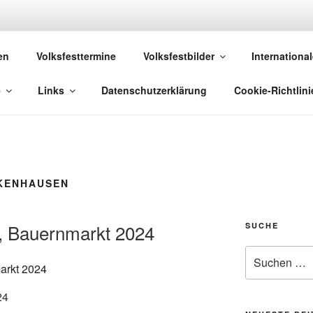
 VOLKSFESTE
en
Volksfesttermine
Volksfestbilder
International
 die sich "Volksfest" nennt!
e
Links
Datenschutzerklärung
Cookie-Richtlini
KENHAUSEN
, Bauernmarkt 2024
SUCHE
Suchen
nach:
24