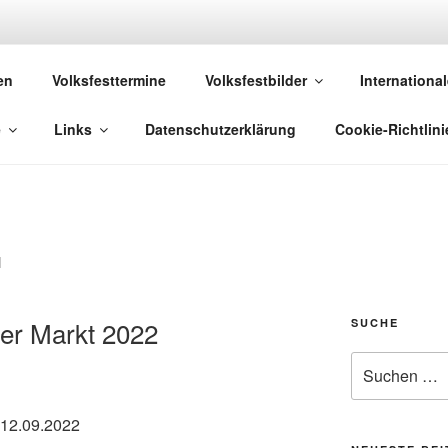
 VOLKSFESTE
en
Volksfesttermine
Volksfestbilder
International
 die sich "Volksfest" nennt!
e
Links
Datenschutzerklärung
Cookie-Richtlini
N
er Markt 2022
SUCHE
Suchen
nach:
 12.09.2022