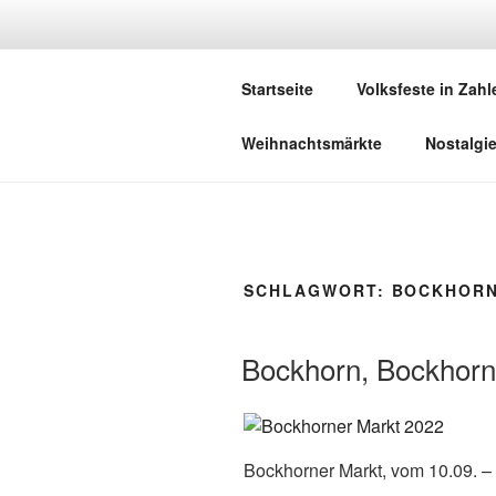
Zum
Inhalt
DEUTSCHE
springen
Startseite
Volksfeste in Zahl
Herzlich Willkommen in der Welt,
Weihnachtsmärkte
Nostalgi
SCHLAGWORT:
BOCKHOR
Bockhorn, Bockhorn
Bockhorner Markt, vom 10.09. –