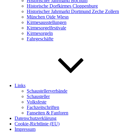
Historischer Jahrmarkt Bochum
Historische Dorfkirmes Cloppenburg
Historischer Jahrmarkt Dortmund Zeche Zollern
München Oide Wiesn
Kirmesausstellungen
Kirmesorgelfestivale
Kirmesorgeln
Fahrgeschäfte
Links
Schaustellerverbände
Schausteller
Volksfeste
Fachzeitschriften
Fanseiten & Fanforen
Datenschutzerklärung
Cookie-Richtlinie (EU)
Impressum