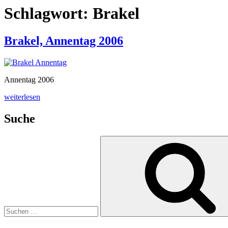
Schlagwort:
Brakel
Brakel, Annentag 2006
Annentag 2006
„Brakel,
weiterlesen
Annentag
2006“
Suche
Suchen
nach: