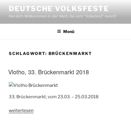
Zum
DEUTSCHE VOLKSFESTE
Inhalt
Herzlich Willkommen in der Welt, die sich "Volksfest" nennt!
springen
Menü
SCHLAGWORT:
BRÜCKENMARKT
Vlotho, 33. Brückenmarkt 2018
33. Brückenmarkt, vom 23.03. – 25.03.2018
„Vlotho,
weiterlesen
33.
Brückenmarkt