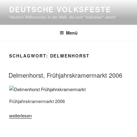
Zum
DEUTSCHE VOLKSFESTE
Inhalt
Herzlich Willkommen in der Welt, die sich "Volksfest" nennt!
springen
Menü
SCHLAGWORT:
DELMENHORST
Delmenhorst, Frühjahrskramermarkt 2006
Frühjahrskramermarkt 2006
„Delmenhorst,
weiterlesen
Frühjahrskramermarkt
2006“