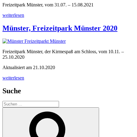
Freizeitpark Münster, vom 31.07. – 15.08.2021
„Pop-
weiterlesen
Up:
Münster,
Münster, Freizeitpark Münster 2020
Freizeitpark
Münster
2021“
Freizeitpark Münster, der Kirmespaß am Schloss, vom 10.11. –
25.10.2020
Aktualisiert am 21.10.2020
„Münster,
weiterlesen
Freizeitpark
Münster
Suche
2020“
Suchen
nach:
Suchen