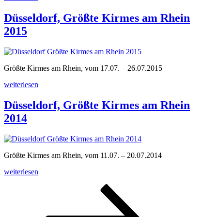
Pop
Up
Düsseldorf, Größte Kirmes am Rhein
Freizeitpark
2015
DüsselLand
2020“
Größte Kirmes am Rhein, vom 17.07. – 26.07.2015
„Düsseldorf,
weiterlesen
Größte
Kirmes
Düsseldorf, Größte Kirmes am Rhein
am
2014
Rhein
2015“
Größte Kirmes am Rhein, vom 11.07. – 20.07.2014
„Düsseldorf,
weiterlesen
Größte
Seitennummerierung
Seite
Seite
Seite
Nächste
Kirmes
Seite
am
der
Rhein
Beiträge
2014“