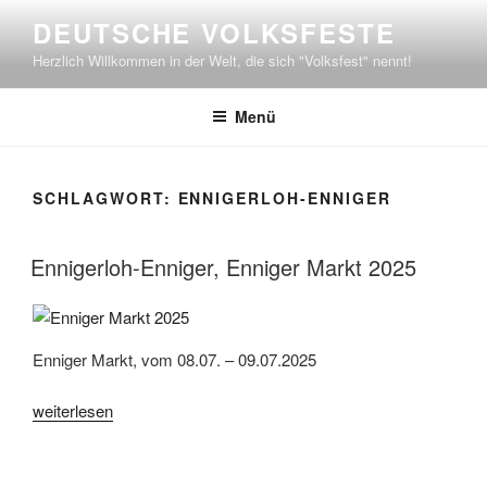
Zum
DEUTSCHE VOLKSFESTE
Inhalt
Herzlich Willkommen in der Welt, die sich "Volksfest" nennt!
springen
Menü
SCHLAGWORT:
ENNIGERLOH-ENNIGER
Ennigerloh-Enniger, Enniger Markt 2025
Enniger Markt, vom 08.07. – 09.07.2025
„Ennigerloh-
weiterlesen
Enniger,
Enniger