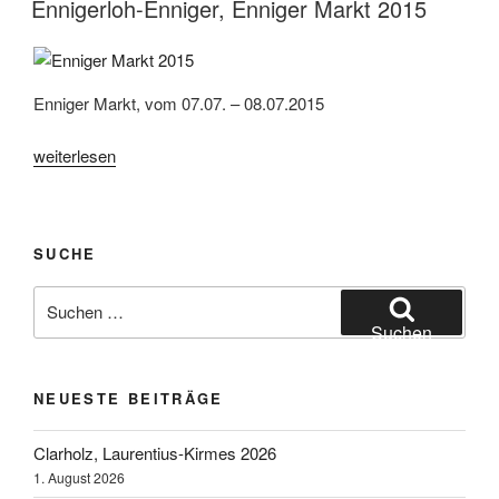
Enniger
Ennigerloh-Enniger, Enniger Markt 2015
Markt
2022“
Enniger Markt, vom 07.07. – 08.07.2015
„Ennigerloh-
weiterlesen
Enniger,
Enniger
Markt
SUCHE
2015“
Suchen
nach:
Suchen
NEUESTE BEITRÄGE
Clarholz, Laurentius-Kirmes 2026
1. August 2026