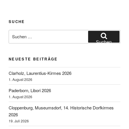
am
Main,
Frühjahrs-
SUCHE
Dippemess
2018“
Suchen
nach:
Suchen
NEUESTE BEITRÄGE
Clarholz, Laurentius-Kirmes 2026
1. August 2026
Paderborn, Libori 2026
1. August 2026
Cloppenburg, Museumsdorf, 14. Historische Dorfkirmes
2026
19. Juli 2026