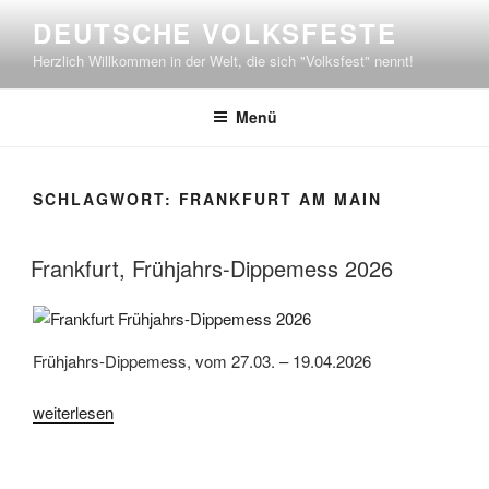
Zum
DEUTSCHE VOLKSFESTE
Inhalt
Herzlich Willkommen in der Welt, die sich "Volksfest" nennt!
springen
Menü
SCHLAGWORT:
FRANKFURT AM MAIN
Frankfurt, Frühjahrs-Dippemess 2026
Frühjahrs-Dippemess, vom 27.03. – 19.04.2026
„Frankfurt,
weiterlesen
Frühjahrs-
Dippemess