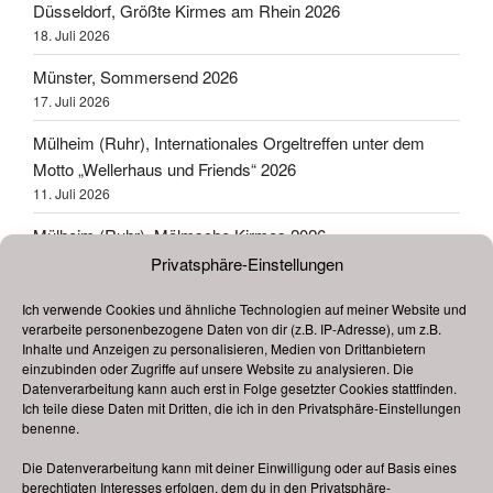
Düsseldorf, Größte Kirmes am Rhein 2026
18. Juli 2026
Münster, Sommersend 2026
17. Juli 2026
Mülheim (Ruhr), Internationales Orgeltreffen unter dem
Motto „Wellerhaus und Friends“ 2026
11. Juli 2026
Mülheim (Ruhr), Mölmsche Kirmes 2026
11. Juli 2026
Privatsphäre-Einstellungen
Hannover, Schützenfest 2026
Ich verwende Cookies und ähnliche Technologien auf meiner Website und
4. Juli 2026
verarbeite personenbezogene Daten von dir (z.B. IP-Adresse), um z.B.
Inhalte und Anzeigen zu personalisieren, Medien von Drittanbietern
Beelen, Jans to Beilen 2026
einzubinden oder Zugriffe auf unsere Website zu analysieren. Die
Datenverarbeitung kann auch erst in Folge gesetzter Cookies stattfinden.
28. Juni 2026
Ich teile diese Daten mit Dritten, die ich in den Privatsphäre-Einstellungen
benenne.
Bad Iburg, 2. Benno Kirmes 2026
19. Juni 2026
Die Datenverarbeitung kann mit deiner Einwilligung oder auf Basis eines
berechtigten Interesses erfolgen, dem du in den Privatsphäre-