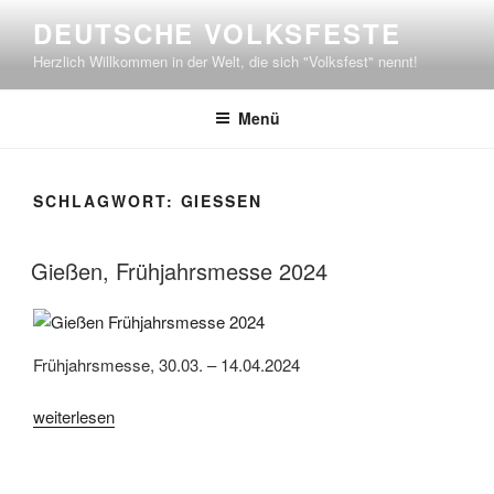
Zum
DEUTSCHE VOLKSFESTE
Inhalt
Herzlich Willkommen in der Welt, die sich "Volksfest" nennt!
springen
Menü
SCHLAGWORT:
GIESSEN
Gießen, Frühjahrsmesse 2024
Frühjahrsmesse, 30.03. – 14.04.2024
„Gießen,
weiterlesen
Frühjahrsmesse
2024“