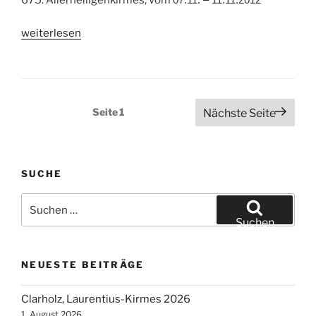
675. Allerheiligenkirmes, vom
„Soest,
weiterlesen
675.
Allerheiligenkirmes
2012“
Seitennummerierung
Seite
1
Nächste Seite
der
Beiträge
SUCHE
Suchen
nach:
Suchen
NEUESTE BEITRÄGE
Clarholz, Laurentius-Kirmes 2026
1. August 2026