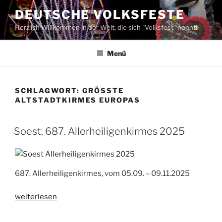
Zum
DEUTSCHE VOLKSFESTE
Inhalt
Herzlich Willkommen in der Welt, die sich "Volksfest" nennt!
springen
Menü
SCHLAGWORT:
GRÖSSTE A
LTSTADTKIRMES EUROPAS
Soest, 687. Allerheiligenkirmes 2025
687. Allerheiligenkirmes, vom 05.09. – 09.11.2025
„Soest,
weiterlesen
687.
Allerheiligenkirmes