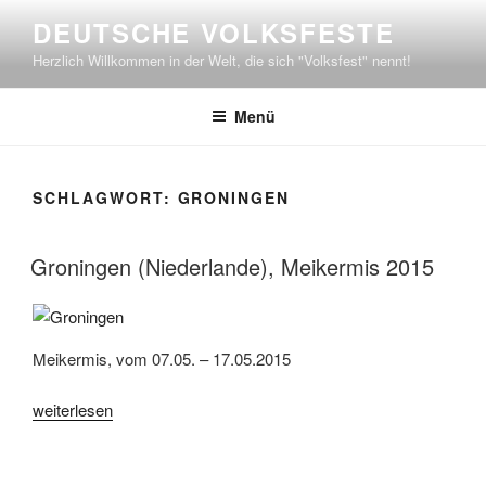
Zum
DEUTSCHE VOLKSFESTE
Inhalt
Herzlich Willkommen in der Welt, die sich "Volksfest" nennt!
springen
Menü
SCHLAGWORT:
GRONINGEN
Groningen (Niederlande), Meikermis 2015
Meikermis, vom 07.05. – 17.05.2015
„Groningen
weiterlesen
(Niederlande),
Meikermis