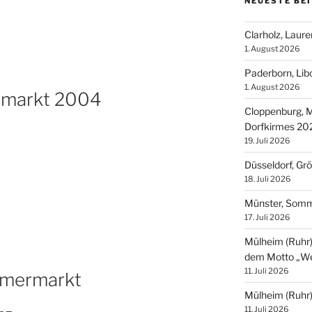
NEUESTE BE
Clarholz, Laur
1. August 2026
Paderborn, Lib
1. August 2026
rmarkt 2004
Cloppenburg, M
Dorfkirmes 20
19. Juli 2026
Düsseldorf, Gr
18. Juli 2026
Münster, Som
17. Juli 2026
Mülheim (Ruhr),
dem Motto „We
11. Juli 2026
amermarkt
Mülheim (Ruhr
11. Juli 2026