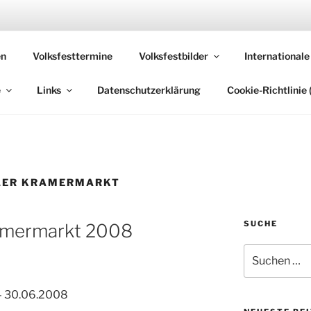
 VOLKSFESTE
en
Volksfesttermine
Volksfestbilder
Internationale
, die sich "Volksfest" nennt!
e
Links
Datenschutzerklärung
Cookie-Richtlinie 
LER KRAMERMARKT
SUCHE
ramermarkt 2008
Suchen
nach:
 – 30.06.2008