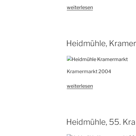
„Heidmühle,
weiterlesen
56.
Kramermarkt
2008“
Heidmühle, Krame
Kramermarkt 2004
„Heidmühle,
weiterlesen
Kramermarkt
2004“
Heidmühle, 55. Kr