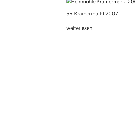
55. Kramermarkt 2007
„Heidmühle,
weiterlesen
55.
Kramermarkt“