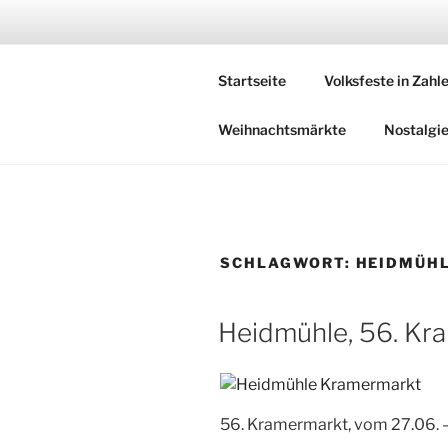
Zum
Inhalt
DEUTSCHE
springen
Startseite
Volksfeste in Zahl
Herzlich Willkommen in der Welt
Weihnachtsmärkte
Nostalgi
SCHLAGWORT:
HEIDMÜH
Heidmühle, 56. K
56. Kramermarkt, vom 27.06.