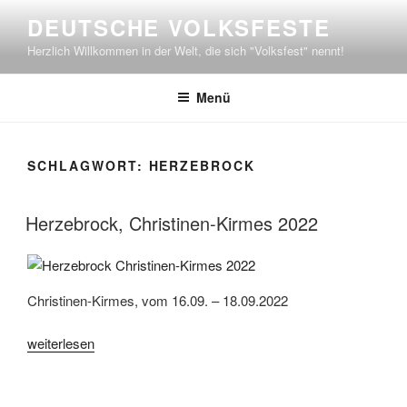
Zum
DEUTSCHE VOLKSFESTE
Inhalt
Herzlich Willkommen in der Welt, die sich "Volksfest" nennt!
springen
Menü
SCHLAGWORT:
HERZEBROCK
Herzebrock, Christinen-Kirmes 2022
Christinen-Kirmes, vom 16.09. – 18.09.2022
„Herzebrock,
weiterlesen
Christinen-
Kirmes