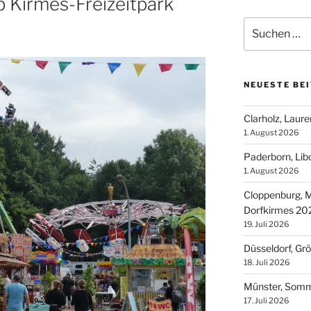
 Kirmes-Freizeitpark
Suchen
nach:
NEUESTE BE
Clarholz, Laur
1. August 2026
Paderborn, Lib
1. August 2026
Cloppenburg, M
Dorfkirmes 20
19. Juli 2026
Düsseldorf, Gr
18. Juli 2026
Münster, Som
17. Juli 2026