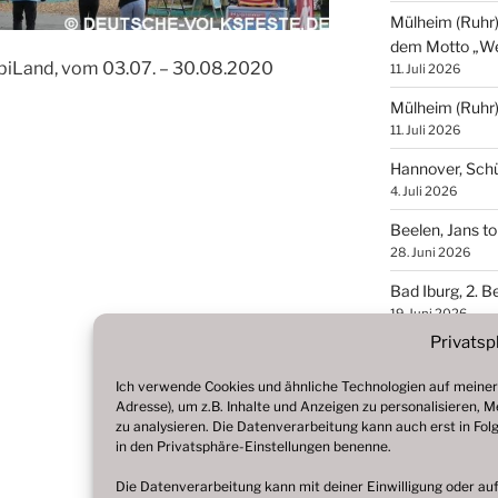
Mülheim (Ruhr),
dem Motto „We
bbiLand, vom 03.07. – 30.08.2020
11. Juli 2026
Mülheim (Ruhr
11. Juli 2026
Hannover, Sch
4. Juli 2026
Beelen, Jans t
28. Juni 2026
Bad Iburg, 2. 
19. Juni 2026
Privatsp
Ich verwende Cookies und ähnliche Technologien auf meiner 
ARCHIV
Adresse), um z.B. Inhalte und Anzeigen zu personalisieren, 
zu analysieren. Die Datenverarbeitung kann auch erst in Folge
Archiv
in den Privatsphäre-Einstellungen benenne.
Die Datenverarbeitung kann mit deiner Einwilligung oder auf