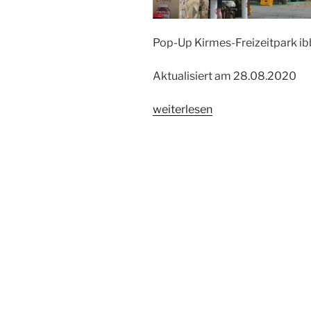
Pop-Up Kirmes-Freizeitpark i
Aktualisiert am 28.08.2020
„Ibbenbüren,
weiterlesen
Pop
Up
Kirmes-
Freizeitpark
ibbiLand
2020“