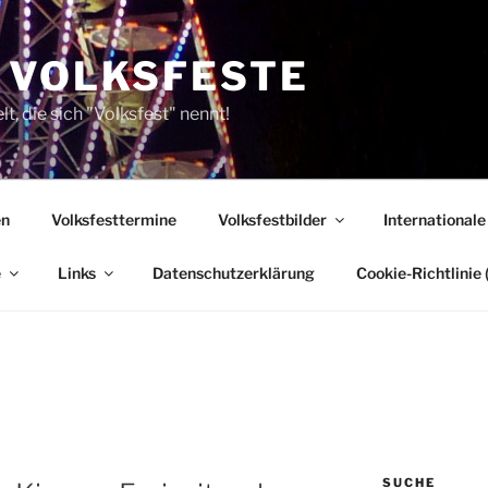
 VOLKSFESTE
, die sich "Volksfest" nennt!
en
Volksfesttermine
Volksfestbilder
Internationale
e
Links
Datenschutzerklärung
Cookie-Richtlinie 
SUCHE