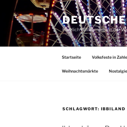
Zum
Inhalt
DEUTSCHE
springen
Herzlich Willkommen in der Welt
Startseite
Volksfeste in Zahl
Weihnachtsmärkte
Nostalgi
SCHLAGWORT:
IBBILAND