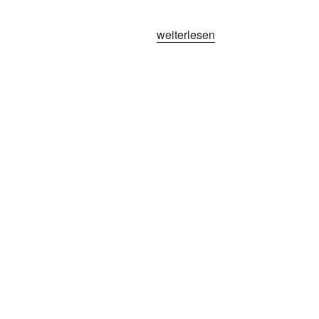
„Kirmesorgel
weiterlesen
Strahlmann“