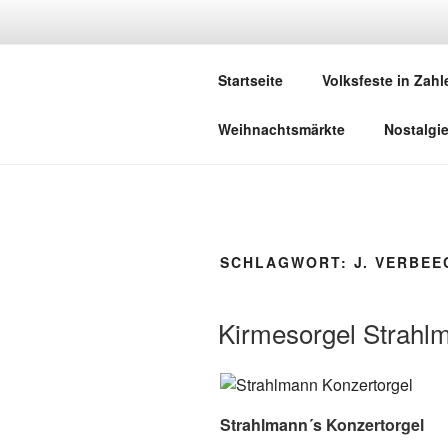
Zum
Inhalt
DEUTSCHE
springen
Startseite
Volksfeste in Zahl
Herzlich Willkommen in der Welt,
Weihnachtsmärkte
Nostalgi
SCHLAGWORT:
J. VERBEE
Kirmesorgel Strahl
Strahlmann´s Konzertorgel