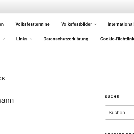
 VOLKSFESTE
en
Volksfesttermine
Volksfestbilder
International
 die sich "Volksfest" nennt!
e
Links
Datenschutzerklärung
Cookie-Richtlini
CK
mann
SUCHE
Suchen
nach: