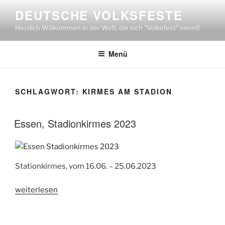
Zum
DEUTSCHE VOLKSFESTE
Inhalt
Herzlich Willkommen in der Welt, die sich "Volksfest" nennt!
springen
Menü
SCHLAGWORT:
KIRMES AM STADION
Essen, Stadionkirmes 2023
Stationkirmes, vom 16.06. – 25.06.2023
„Essen,
weiterlesen
Stadionkirmes
2023“