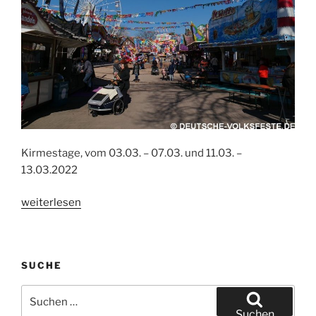
Kirmestage, vom 03.03. – 07.03. und 11.03. –
13.03.2022
„Bramsche,
weiterlesen
Kirmestage
2022“
SUCHE
Suchen
nach:
Suchen