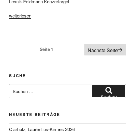
Lesnik-Feldmann Konzertorgel
„Kirmesorgel
weiterlesen
Lesnik-
Feldmann“
Seitennummerierung
Seite
1
Nächste Seite
der
Beiträge
SUCHE
Suchen
nach:
Suchen
NEUESTE BEITRÄGE
Clarholz, Laurentius-Kirmes 2026