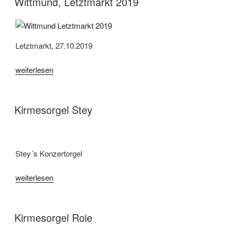
Wittmund, Letztmarkt 2019
Letztmarkt, 27.10.2019
„Wittmund,
weiterlesen
Letztmarkt
2019“
Kirmesorgel Stey
Stey´s Konzertorgel
„Kirmesorgel
weiterlesen
Stey“
Kirmesorgel Roie