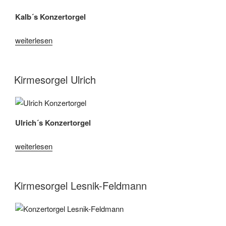
Kalb´s Konzertorgel
„Kirmesorgel
weiterlesen
Kalb“
Kirmesorgel Ulrich
Ulrich´s Konzertorgel
„Kirmesorgel
weiterlesen
Ulrich“
Kirmesorgel Lesnik-Feldmann