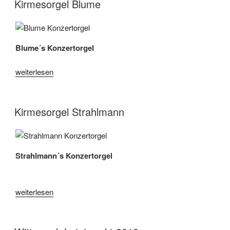
Kirmesorgel Blume
Blume´s Konzertorgel
„Kirmesorgel
weiterlesen
Blume“
Kirmesorgel Strahlmann
Strahlmann´s Konzertorgel
„Kirmesorgel
weiterlesen
Strahlmann“