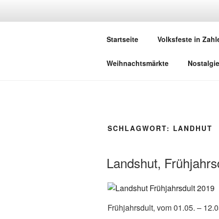
Zum
Inhalt
DEUTSCHE
springen
Startseite
Volksfeste in Zahl
Herzlich Willkommen in der Welt,
Weihnachtsmärkte
Nostalgi
SCHLAGWORT:
LANDHUT
Landshut, Frühjahrs
Frühjahrsdult, vom 01.05. – 12.