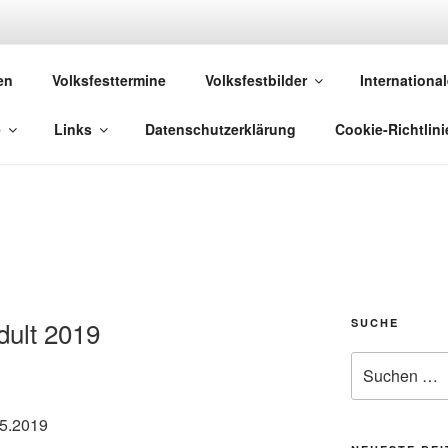
 VOLKSFESTE
en
Volksfesttermine
Volksfestbilder
International
 die sich "Volksfest" nennt!
e
Links
Datenschutzerklärung
Cookie-Richtlini
dult 2019
SUCHE
Suchen
nach:
05.2019